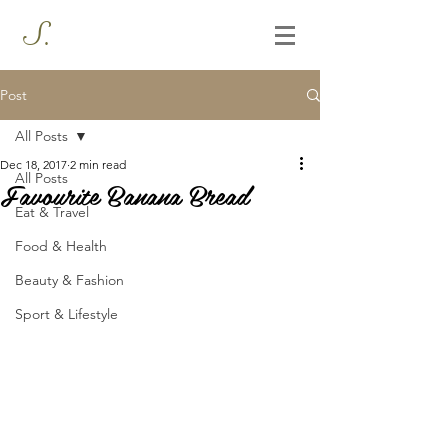
S.
Post
All Posts
Dec 18, 2017
2 min read
All Posts
Favourite Banana Bread
Eat & Travel
Food & Health
Beauty & Fashion
Sport & Lifestyle