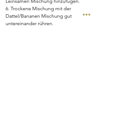
Leinsamen Mischung hinzufügen.
6. Trockene Mischung mit der 
Dattel/Bananen Mischung gut 
untereinander rühren.
7. Die Masse in eine gefettete 
Brotkasten Form geben.
8. Die Banane längst halbieren und in 
die Masse eindrücken. Für 50-60 min. 
backen und komplett auskühlen lassen.
#bananabread
#wheatfree
#healthy
#recipes
Food & Health