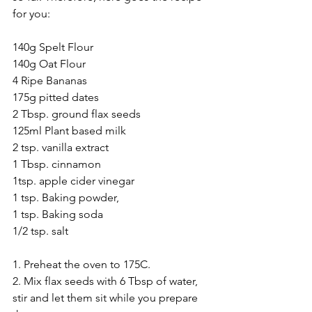
for you: 
140g Spelt Flour
140g Oat Flour 
4 Ripe Bananas 
175g pitted dates
2 Tbsp. ground flax seeds
125ml Plant based milk
2 tsp. vanilla extract
1 Tbsp. cinnamon
1tsp. apple cider vinegar
1 tsp. Baking powder, 
1 tsp. Baking soda
1/2 tsp. salt
1. Preheat the oven to 175C.
2. Mix flax seeds with 6 Tbsp of water, 
stir and let them sit while you prepare 