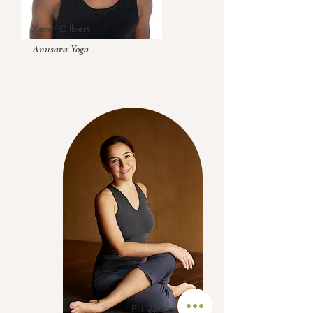
Xaver Gilbert
Anusara Yoga
Elli Wieczorek